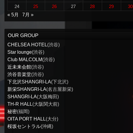
24
25
26
27
28
29
30
« 5月
7月 »
OUR GROUP
CHELSEA HOTEL
(渋谷)
Star lounge
(渋谷)
Club MALCOLM
(渋谷)
近未来会館
(渋谷)
渋谷音楽堂
(渋谷)
下北沢SHANGRI-LA
(下北沢)
新栄SHANGRI-LA
(名古屋新栄)
SHANGRI-LA
(大阪梅田)
TH-R HALL
(大阪関大前)
秘密
(福岡)
OITA PORT HALL
(大分)
桜坂セントラル
(沖縄)