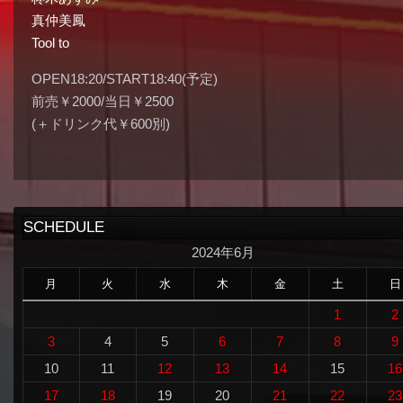
真仲美鳳
Tool to
OPEN18:20/START18:40(予定)
前売￥2000/当日￥2500
(＋ドリンク代￥600別)
SCHEDULE
2024年6月
月
火
水
木
金
土
日
1
2
3
4
5
6
7
8
9
10
11
12
13
14
15
16
17
18
19
20
21
22
23