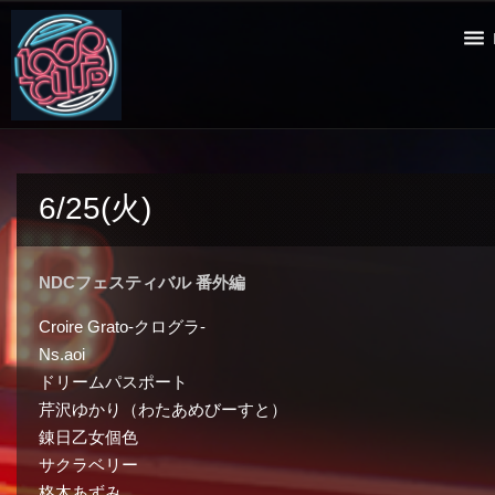
6/25(火)
NDCフェスティバル 番外編
Croire Grato-クログラ-
Ns.aoi
ドリームパスポート
芹沢ゆかり（わたあめびーすと）
錬日乙女個色
サクラベリー
柊木あずみ