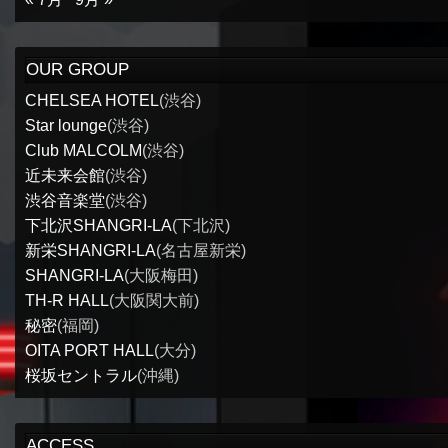
OUR GROUP
CHELSEA HOTEL
(渋谷)
Star lounge
(渋谷)
Club MALCOLM
(渋谷)
近未来会館
(渋谷)
渋谷音楽堂
(渋谷)
下北沢SHANGRI-LA
(下北沢)
新栄SHANGRI-LA
(名古屋新栄)
SHANGRI-LA
(大阪梅田)
TH-R HALL
(大阪関大前)
秘密
(福岡)
OITA PORT HALL
(大分)
桜坂セントラル
(沖縄)
ACCESS