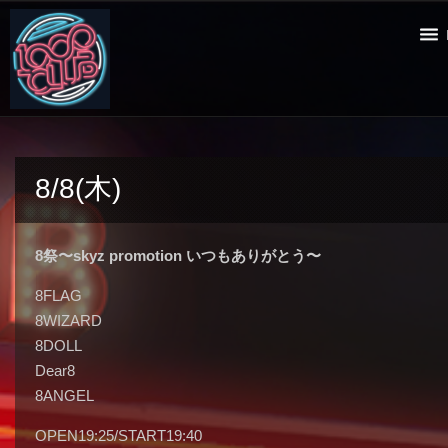
8/8(木)
8祭〜skyz promotion いつもありがとう〜
8FLAG
8WIZARD
8DOLL
Dear8
8ANGEL
OPEN19:25/START19:40