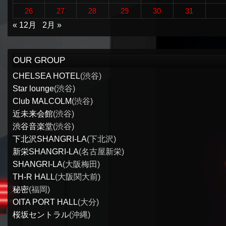
26
27
28
29
30
31
« 12月
2月 »
OUR GROUP
CHELSEA HOTEL
(渋谷)
Star lounge
(渋谷)
Club MALCOLM
(渋谷)
近未来会館
(渋谷)
渋谷音楽堂
(渋谷)
下北沢SHANGRI-LA
(下北沢)
新栄SHANGRI-LA
(名古屋新栄)
SHANGRI-LA
(大阪梅田)
TH-R HALL
(大阪関大前)
秘密
(福岡)
OITA PORT HALL
(大分)
桜坂セントラル
(沖縄)