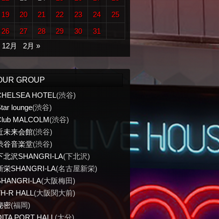
19
20
21
22
23
24
25
26
27
28
29
30
31
« 12月
2月 »
OUR GROUP
CHELSEA HOTEL
(渋谷)
tar lounge
(渋谷)
Club MALCOLM
(渋谷)
近未来会館
(渋谷)
渋谷音楽堂
(渋谷)
下北沢SHANGRI-LA
(下北沢)
新栄SHANGRI-LA
(名古屋新栄)
SHANGRI-LA
(大阪梅田)
TH-R HALL
(大阪関大前)
秘密
(福岡)
OITA PORT HALL
(大分)