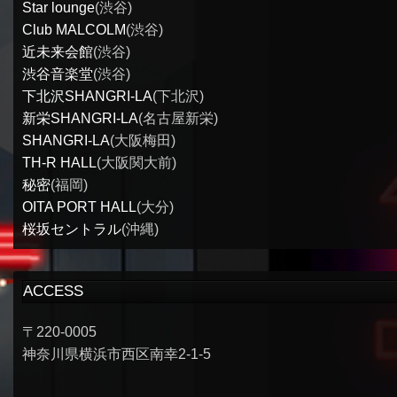
Star lounge
(渋谷)
Club MALCOLM
(渋谷)
近未来会館
(渋谷)
渋谷音楽堂
(渋谷)
下北沢SHANGRI-LA
(下北沢)
新栄SHANGRI-LA
(名古屋新栄)
SHANGRI-LA
(大阪梅田)
TH-R HALL
(大阪関大前)
秘密
(福岡)
OITA PORT HALL
(大分)
桜坂セントラル
(沖縄)
ACCESS
〒220-0005
神奈川県横浜市西区南幸2-1-5