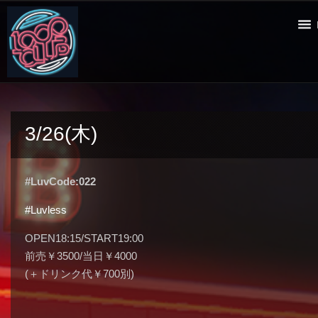
3/26(木)
#LuvCode:022
#Luvless
OPEN18:15/START19:00
前売￥3500/当日￥4000
(＋ドリンク代￥700別)