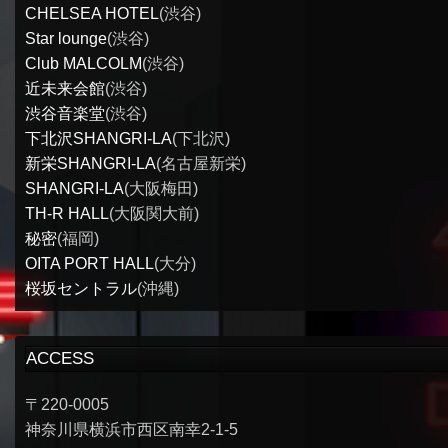
CHELSEA HOTEL
(渋谷)
Star lounge
(渋谷)
Club MALCOLM
(渋谷)
近未来会館
(渋谷)
渋谷音楽堂
(渋谷)
下北沢SHANGRI-LA
(下北沢)
新栄SHANGRI-LA
(名古屋新栄)
SHANGRI-LA
(大阪梅田)
TH-R HALL
(大阪関大前)
秘密
(福岡)
OITA PORT HALL
(大分)
桜坂セントラル
(沖縄)
ACCESS
〒220-0005
神奈川県横浜市西区南幸2-1-5