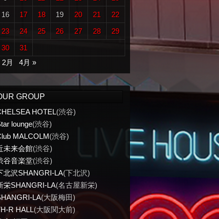
16
17
18
19
20
21
22
23
24
25
26
27
28
29
30
31
« 2月
4月 »
OUR GROUP
CHELSEA HOTEL
(渋谷)
tar lounge
(渋谷)
Club MALCOLM
(渋谷)
近未来会館
(渋谷)
渋谷音楽堂
(渋谷)
下北沢SHANGRI-LA
(下北沢)
新栄SHANGRI-LA
(名古屋新栄)
SHANGRI-LA
(大阪梅田)
TH-R HALL
(大阪関大前)