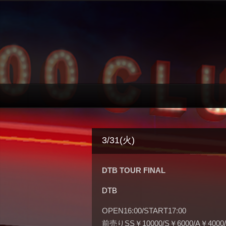
3/31(火)
DTB TOUR FINAL
DTB
OPEN16:00/START17:00
前売りSS￥10000/S￥6000/A￥400