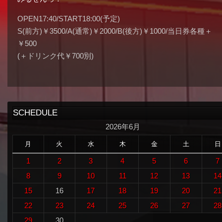
OPEN17:40/START18:00(予定)
S(前方)￥3500/A(通常)￥2000/B(後方)￥1000/当日券各種＋
￥500
(＋ドリンク代￥700別)
SCHEDULE
2026年6月
月
火
水
木
金
土
日
1
2
3
4
5
6
7
8
9
10
11
12
13
14
15
16
17
18
19
20
21
22
23
24
25
26
27
28
29
30