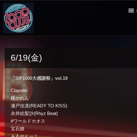
6/19(金)
「SIF1000大感謝祭」vol.19
Clapotis
桜かれん
瀬戸佳凛(READY TO KISS)
永井絵梨沙(Rhyz Beat)
#ワールドカオス
宝石娘
みるせんっ！