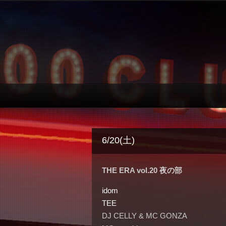
6/20(土)
THE ERA vol.20 夜の部
idom
TEE
DJ CELLY & MC GONZA