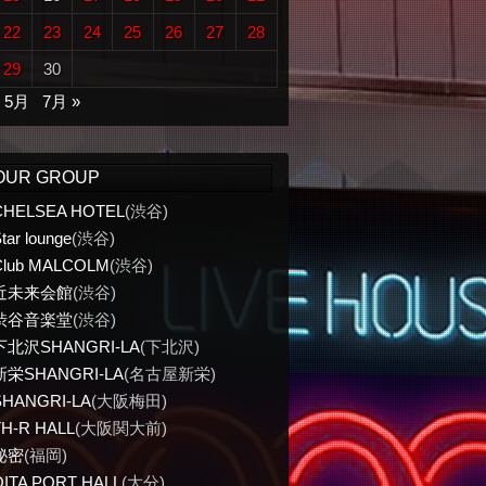
22
23
24
25
26
27
28
29
30
« 5月
7月 »
OUR GROUP
CHELSEA HOTEL
(渋谷)
tar lounge
(渋谷)
Club MALCOLM
(渋谷)
近未来会館
(渋谷)
渋谷音楽堂
(渋谷)
下北沢SHANGRI-LA
(下北沢)
新栄SHANGRI-LA
(名古屋新栄)
SHANGRI-LA
(大阪梅田)
TH-R HALL
(大阪関大前)
秘密
(福岡)
OITA PORT HALL
(大分)