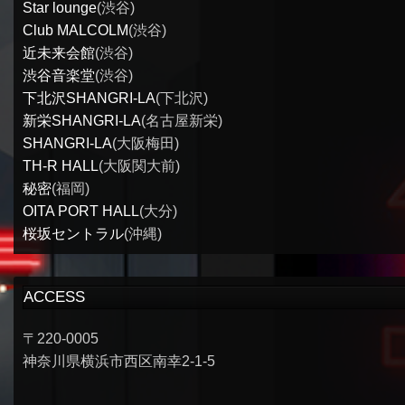
Star lounge
(渋谷)
Club MALCOLM
(渋谷)
近未来会館
(渋谷)
渋谷音楽堂
(渋谷)
下北沢SHANGRI-LA
(下北沢)
新栄SHANGRI-LA
(名古屋新栄)
SHANGRI-LA
(大阪梅田)
TH-R HALL
(大阪関大前)
秘密
(福岡)
OITA PORT HALL
(大分)
桜坂セントラル
(沖縄)
ACCESS
〒220-0005
神奈川県横浜市西区南幸2-1-5