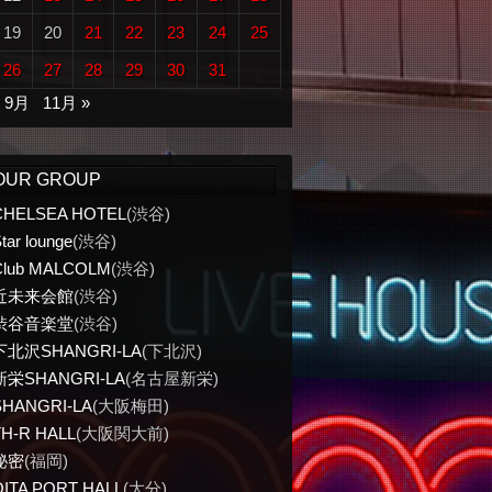
19
20
21
22
23
24
25
26
27
28
29
30
31
« 9月
11月 »
OUR GROUP
CHELSEA HOTEL
(渋谷)
tar lounge
(渋谷)
Club MALCOLM
(渋谷)
近未来会館
(渋谷)
渋谷音楽堂
(渋谷)
下北沢SHANGRI-LA
(下北沢)
新栄SHANGRI-LA
(名古屋新栄)
SHANGRI-LA
(大阪梅田)
TH-R HALL
(大阪関大前)
秘密
(福岡)
OITA PORT HALL
(大分)