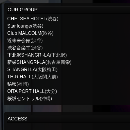
OUR GROUP
CHELSEA HOTEL
(渋谷)
Star lounge
(渋谷)
Club MALCOLM
(渋谷)
近未来会館
(渋谷)
渋谷音楽堂
(渋谷)
下北沢SHANGRI-LA
(下北沢)
新栄SHANGRI-LA
(名古屋新栄)
SHANGRI-LA
(大阪梅田)
TH-R HALL
(大阪関大前)
秘密
(福岡)
OITA PORT HALL
(大分)
桜坂セントラル
(沖縄)
ACCESS