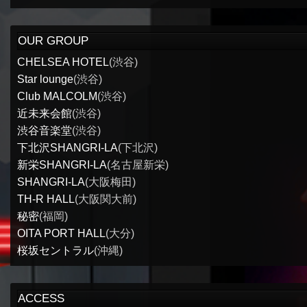
OUR GROUP
CHELSEA HOTEL
(渋谷)
Star lounge
(渋谷)
Club MALCOLM
(渋谷)
近未来会館
(渋谷)
渋谷音楽堂
(渋谷)
下北沢SHANGRI-LA
(下北沢)
新栄SHANGRI-LA
(名古屋新栄)
SHANGRI-LA
(大阪梅田)
TH-R HALL
(大阪関大前)
秘密
(福岡)
OITA PORT HALL
(大分)
桜坂セントラル
(沖縄)
ACCESS