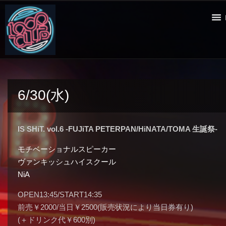
6/30(水)
IS SHiT. vol.6 -FUJiTA PETERPAN/HiNATA/TOMA 生誕祭-
モチベーショナルスピーカー
ヴァンキッシュハイスクール
NiA
OPEN13:45/START14:35
前売￥2000/当日￥2500(販売状況により当日券有り)
(＋ドリンク代￥600別)