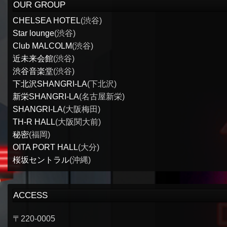
OUR GROUP
CHELSEA HOTEL
(渋谷)
Star lounge
(渋谷)
Club MALCOLM
(渋谷)
近未来会館
(渋谷)
渋谷音楽堂
(渋谷)
下北沢SHANGRI-LA
(下北沢)
新栄SHANGRI-LA
(名古屋新栄)
SHANGRI-LA
(大阪梅田)
TH-R HALL
(大阪関大前)
秘密
(福岡)
OITA PORT HALL
(大分)
桜坂セントラル
(沖縄)
ACCESS
〒220-0005