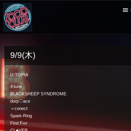
9/9(木)
U:TOPIA
4:tune
BLACKSHEEP SYNDROME
dorp♡ace
＝conect
Spark-Ring
First F∞r
CL♣︎VER