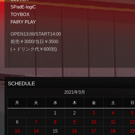
SPadE-logiC
TOYBOX
FAIRY PLAY
OPEN13:00/START14:00
前売￥3000/当日￥3500
(＋ドリンク代￥600別)
SCHEDULE
2021年9月
月
火
水
木
金
土
日
1
2
3
4
5
6
7
8
9
10
11
12
13
14
15
16
17
18
19