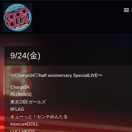
9/24(金)
〜Charge24♡half anniversary SpecialLIVE〜
Charge24
PLUMAGE
東京23区ガールズ
8FLAG
キューっと！センチめんたる
InsecureDOLL
LUCLHKIDS