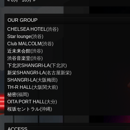
OUR GROUP
CHELSEA HOTEL
(渋谷)
Star lounge
(渋谷)
Club MALCOLM
(渋谷)
近未来会館
(渋谷)
渋谷音楽堂
(渋谷)
下北沢SHANGRI-LA
(下北沢)
新栄SHANGRI-LA
(名古屋新栄)
SHANGRI-LA
(大阪梅田)
TH-R HALL
(大阪関大前)
秘密
(福岡)
OITA PORT HALL
(大分)
桜坂セントラル
(沖縄)
ACCESS