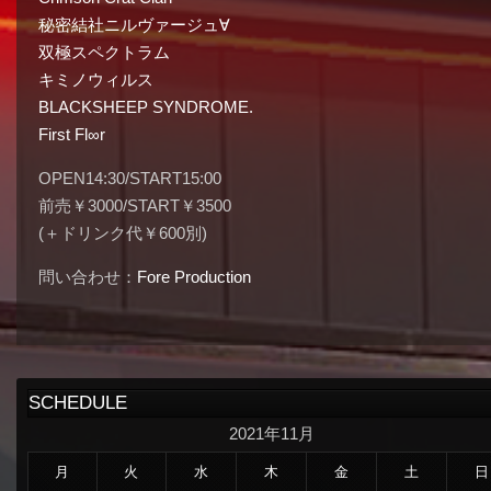
秘密結社ニルヴァージュ∀
双極スペクトラム
キミノウィルス
BLACKSHEEP SYNDROME.
First Fl∞r
OPEN14:30/START15:00
前売￥3000/START￥3500
(＋ドリンク代￥600別)
問い合わせ：
Fore Production
SCHEDULE
2021年11月
月
火
水
木
金
土
日