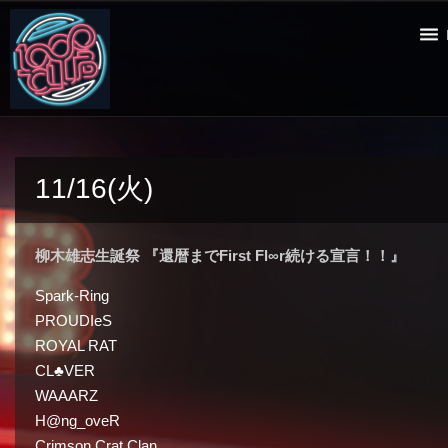
11/16(火)
柳木雄志生誕祭 『還暦までFirst Fl∞r続ける宣言！！』
Spark-Ring
PROUDIeS
ROYAL RAT
CL♣︎VER
WAAARZ
H@ng_oveR
Crimson Crat Clan