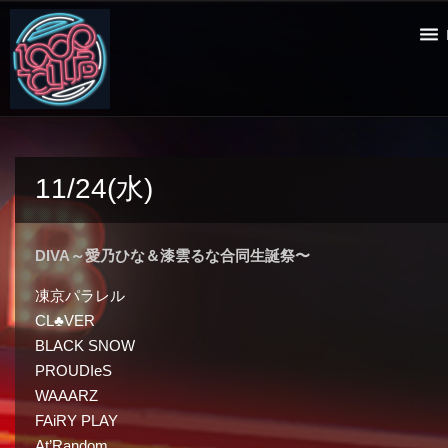
11/24(水)
DIVA～愛乃ひな＆漆雲るな合同生誕祭〜
凍京パラレル
CL♣︎VER
BLACK SNOW
PROUDIeS
WAAARZ
FAiRY PLAY
At’Random