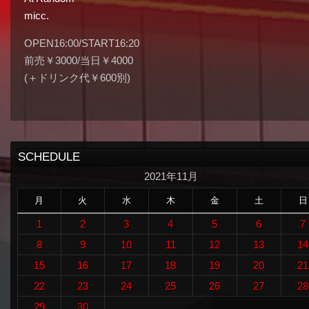
micc.
OPEN16:00/START16:20
前売￥3000/当日￥4000
(＋ドリンク代￥600別)
SCHEDULE
2021年11月
月
火
水
木
金
土
日
1
2
3
4
5
6
7
8
9
10
11
12
13
14
15
16
17
18
19
20
21
22
23
24
25
26
27
28
29
30