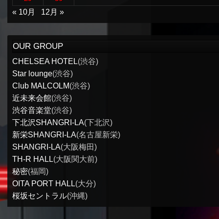
« 10月
12月 »
OUR GROUP
CHELSEA HOTEL
(渋谷)
Star lounge
(渋谷)
Club MALCOLM
(渋谷)
近未来会館
(渋谷)
渋谷音楽堂
(渋谷)
下北沢SHANGRI-LA
(下北沢)
新栄SHANGRI-LA
(名古屋新栄)
SHANGRI-LA
(大阪梅田)
TH-R HALL
(大阪関大前)
秘密
(福岡)
OITA PORT HALL
(大分)
桜坂セントラル
(沖縄)