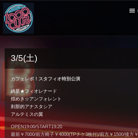
3/5(土)
カフェレボ！スタフィオ特別公演
綺星★フィオレナード
煌めき☆アンフォレント
刹那的アナスタシア
アルテミスの翼
OPEN19:00/START19:20
最前￥7000/前方椅子￥4000(TPチケ3枚付)/前方￥1500/後方￥