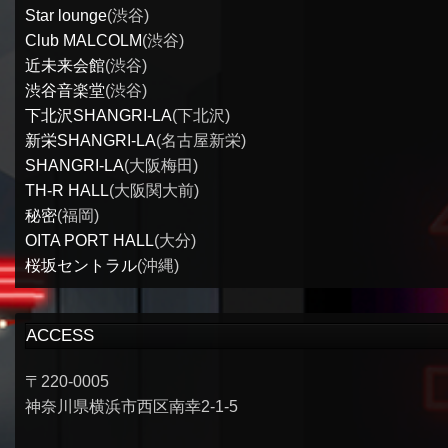
Star lounge
(渋谷)
Club MALCOLM
(渋谷)
近未来会館
(渋谷)
渋谷音楽堂
(渋谷)
下北沢SHANGRI-LA
(下北沢)
新栄SHANGRI-LA
(名古屋新栄)
SHANGRI-LA
(大阪梅田)
TH-R HALL
(大阪関大前)
秘密
(福岡)
OITA PORT HALL
(大分)
桜坂セントラル
(沖縄)
ACCESS
〒220-0005
神奈川県横浜市西区南幸2-1-5