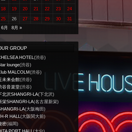
18
19
20
21
22
23
24
25
26
27
28
29
30
31
« 6月
8月 »
OUR GROUP
CHELSEA HOTEL
(渋谷)
tar lounge
(渋谷)
Club MALCOLM
(渋谷)
近未来会館
(渋谷)
渋谷音楽堂
(渋谷)
下北沢SHANGRI-LA
(下北沢)
新栄SHANGRI-LA
(名古屋新栄)
SHANGRI-LA
(大阪梅田)
TH-R HALL
(大阪関大前)
秘密
(福岡)
OITA PORT HALL
(大分)