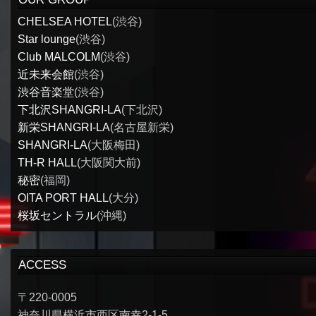
CHELSEA HOTEL
(渋谷)
Star lounge
(渋谷)
Club MALCOLM
(渋谷)
近未来会館
(渋谷)
渋谷音楽堂
(渋谷)
下北沢SHANGRI-LA
(下北沢)
新栄SHANGRI-LA
(名古屋新栄)
SHANGRI-LA
(大阪梅田)
TH-R HALL
(大阪関大前)
秘密
(福岡)
OITA PORT HALL
(大分)
桜坂セントラル
(沖縄)
ACCESS
〒220-0005
神奈川県横浜市西区南幸2-1-5