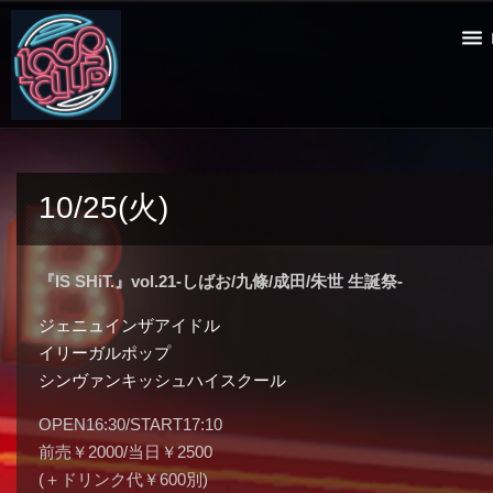
10/25(火)
『IS SHiT.』vol.21-しばお/九條/成田/朱世 生誕祭-
ジェニュインザアイドル
イリーガルポップ
シンヴァンキッシュハイスクール
OPEN16:30/START17:10
前売￥2000/当日￥2500
(＋ドリンク代￥600別)