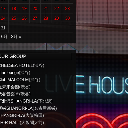
17
18
19
20
21
22
23
24
25
26
27
28
29
30
31
« 6月
8月 »
OUR GROUP
CHELSEA HOTEL
(渋谷)
tar lounge
(渋谷)
Club MALCOLM
(渋谷)
近未来会館
(渋谷)
渋谷音楽堂
(渋谷)
下北沢SHANGRI-LA
(下北沢)
新栄SHANGRI-LA
(名古屋新栄)
SHANGRI-LA
(大阪梅田)
TH-R HALL
(大阪関大前)