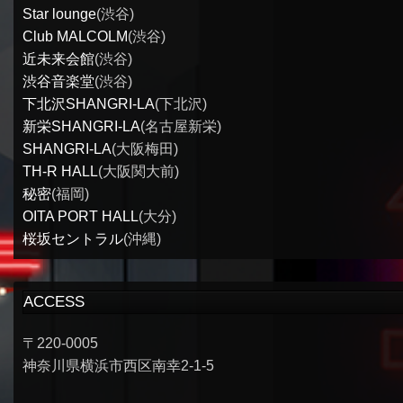
Star lounge
(渋谷)
Club MALCOLM
(渋谷)
近未来会館
(渋谷)
渋谷音楽堂
(渋谷)
下北沢SHANGRI-LA
(下北沢)
新栄SHANGRI-LA
(名古屋新栄)
SHANGRI-LA
(大阪梅田)
TH-R HALL
(大阪関大前)
秘密
(福岡)
OITA PORT HALL
(大分)
桜坂セントラル
(沖縄)
ACCESS
〒220-0005
神奈川県横浜市西区南幸2-1-5