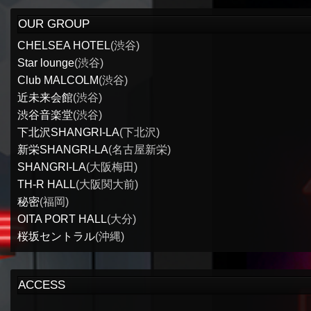
OUR GROUP
CHELSEA HOTEL
(渋谷)
Star lounge
(渋谷)
Club MALCOLM
(渋谷)
近未来会館
(渋谷)
渋谷音楽堂
(渋谷)
下北沢SHANGRI-LA
(下北沢)
新栄SHANGRI-LA
(名古屋新栄)
SHANGRI-LA
(大阪梅田)
TH-R HALL
(大阪関大前)
秘密
(福岡)
OITA PORT HALL
(大分)
桜坂セントラル
(沖縄)
ACCESS