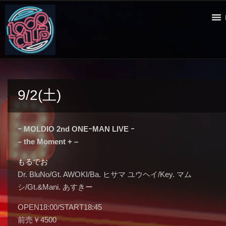
9/2(土)
ｰ MOLDIO 2nd ONEｰMAN LIVE ｰ
– the Moment + –
もるでお
Dr. BluNo/Gt. AWOKI/Ba. ヒサマ ユウヘイ/Key. マム
シ/Gt.&Mani. あすきー
OPEN18:00/START18:45
前売￥4500