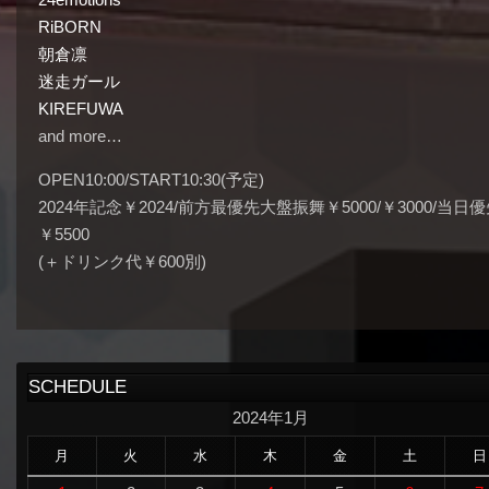
RiBORN
朝倉凛
迷走ガール
KIREFUWA
and more…
OPEN10:00/START10:30(予定)
2024年記念￥2024/前方最優先大盤振舞￥5000/￥3000/当日
￥5500
(＋ドリンク代￥600別)
SCHEDULE
2024年1月
月
火
水
木
金
土
日