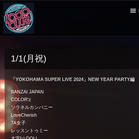
1/1(月祝)
「YOKOHAMA SUPER LIVE 2024」NEW YEAR PARTY編
BANZAI JAPAN
COLOR’z
ソラネルカンパニー
LoveCherish
TA女子
レッスントゥミー
大宮I☆DOLL