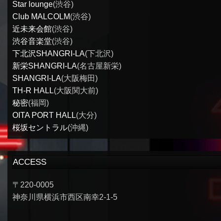
Star lounge
(渋谷)
Club MALCOLM
(渋谷)
近未来会館
(渋谷)
渋谷音楽堂
(渋谷)
下北沢SHANGRI-LA
(下北沢)
新栄SHANGRI-LA
(名古屋新栄)
SHANGRI-LA
(大阪梅田)
TH-R HALL
(大阪関大前)
秘密
(福岡)
OITA PORT HALL
(大分)
桜坂セントラル
(沖縄)
ACCESS
〒220-0005
神奈川県横浜市西区南幸2-1-5