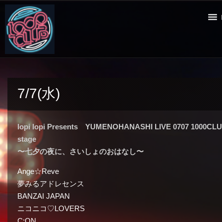
7/7(水)
lopi lopi Presents YUMENOHANASHI LIVE 0707 1000CL
stage
〜七夕の夜に、さいしょのおはなし〜
Ange☆Reve
夢みるアドレセンス
BANZAI JAPAN
ニコニコ♡LOVERS
C;ON