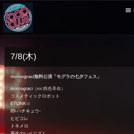
7/8(木)
momograci無料公演「モグラの七夕フェス」
momograci
（ex:桃色革命）
コスメティックロボット
ETLINK☆
89-ハチキュウ-
ヒビコレ
トキメロ
再生のレベリズム