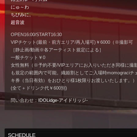
にゅ～わ
ちびみに。
超音波
OPEN16:00/START16:30
VIPチケット(最前・前方エリア/再入場可)￥6000（※撮影可
［静止画/動画※各アーティスト規定による］
一般チケット￥0
女性無料（※予約不要/VIPエリアにお入りいただき同様に撮
も規定の範囲内で可能。織姫割としてご入場時momograciチ
キ券（当日有効）をおひとり様1枚限りお渡しいたします。）
(全て＋ドリンク代￥600別)
問い合わせ：
IDOLidge-アイドリッジ-
SCHEDULE