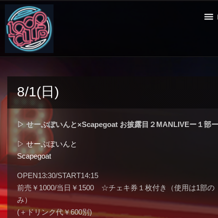
8/1(日)
▷ せーぶぽいんと×Scapegoat お披露目２MANLIVEー１部
▷ せーぶぽいんと
Scapegoat
OPEN13:30/START14:15
前売￥1000/当日￥1500 ☆チェキ券１枚付き（使用は1部の
み）
(＋ドリンク代￥600別)