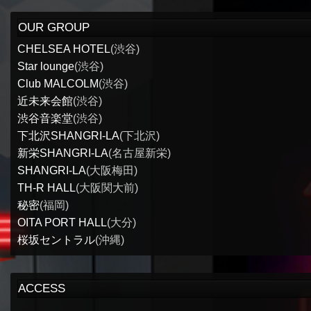
OUR GROUP
CHELSEA HOTEL
(渋谷)
Star lounge
(渋谷)
Club MALCOLM
(渋谷)
近未来会館
(渋谷)
渋谷音楽堂
(渋谷)
下北沢SHANGRI-LA
(下北沢)
新栄SHANGRI-LA
(名古屋新栄)
SHANGRI-LA
(大阪梅田)
TH-R HALL
(大阪関大前)
秘密
(福岡)
OITA PORT HALL
(大分)
桜坂セントラル
(沖縄)
ACCESS