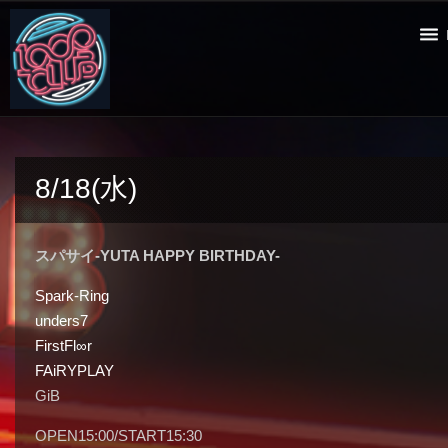
8/18(水)
スパサイ-YUTA HAPPY BIRTHDAY-
Spark-Ring
unders7
FirstFl∞r
FAiRYPLAY
GiB
OPEN15:00/START15:30