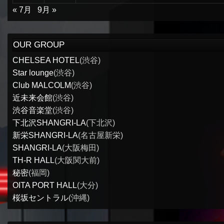
« 7月
9月 »
OUR GROUP
CHELSEA HOTEL
(渋谷)
Star lounge
(渋谷)
Club MALCOLM
(渋谷)
近未来会館
(渋谷)
渋谷音楽堂
(渋谷)
下北沢SHANGRI-LA
(下北沢)
新栄SHANGRI-LA
(名古屋新栄)
SHANGRI-LA
(大阪梅田)
TH-R HALL
(大阪関大前)
秘密
(福岡)
OITA PORT HALL
(大分)
桜坂セントラル
(沖縄)