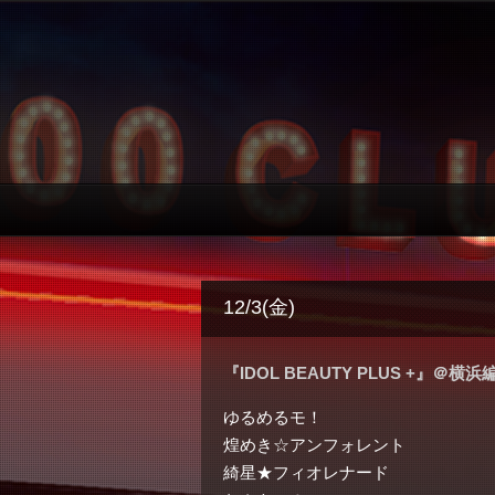
12/3(金)
『IDOL BEAUTY PLUS +』＠横浜
ゆるめるモ！
煌めき☆アンフォレント
綺星★フィオレナード