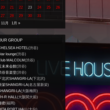
20
21
22
23
24
25
26
27
28
29
30
31
« 11月
1月 »
OUR GROUP
CHELSEA HOTEL
(渋谷)
tar lounge
(渋谷)
Club MALCOLM
(渋谷)
近未来会館
(渋谷)
渋谷音楽堂
(渋谷)
下北沢SHANGRI-LA
(下北沢)
新栄SHANGRI-LA
(名古屋新栄)
SHANGRI-LA
(大阪梅田)
TH-R HALL
(大阪関大前)
秘密
(福岡)
OITA PORT HALL
(大分)