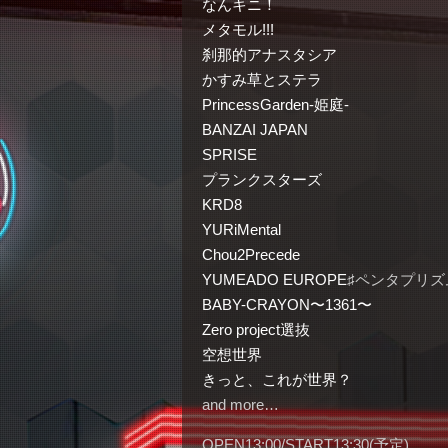
なんキニ！
メタモル!!!
刹那的アナスタシア
かすみ草とステラ
PrincessGarden-姫庭-
BANZAI JAPAN
SPRISE
プランクスターズ
KRD8
YURiMental
Chou2Precede
YUMEADO EUROPE
♯ペンタプリズ
BABY-CRAYON〜1361〜
Zero project選抜
空想世界
きっと、これが世界？
and more…
OPEN13:00/START13:30(予定)