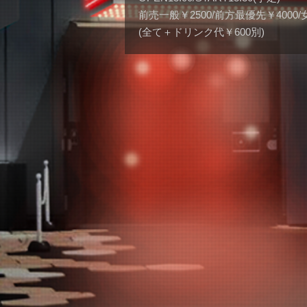
前売一般￥2500/前方最優先￥4000
(全て＋ドリンク代￥600別)