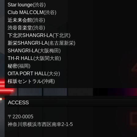
Star lounge
(渋谷)
Club MALCOLM
(渋谷)
近未来会館
(渋谷)
渋谷音楽堂
(渋谷)
下北沢SHANGRI-LA
(下北沢)
新栄SHANGRI-LA
(名古屋新栄)
SHANGRI-LA
(大阪梅田)
TH-R HALL
(大阪関大前)
秘密
(福岡)
OITA PORT HALL
(大分)
桜坂セントラル
(沖縄)
ACCESS
〒220-0005
神奈川県横浜市西区南幸2-1-5