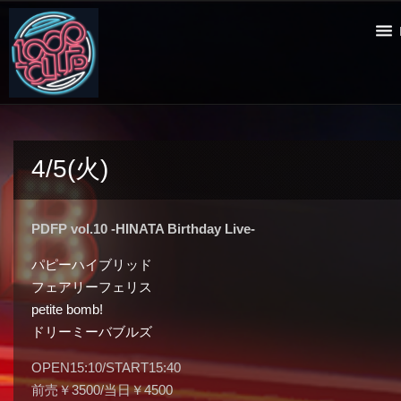
4/5(火)
PDFP vol.10 -HINATA Birthday Live-
パピーハイブリッド
フェアリーフェリス
petite bomb!
ドリーミーバブルズ
OPEN15:10/START15:40
前売￥3500/当日￥4500