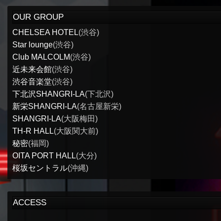
OUR GROUP
CHELSEA HOTEL
(渋谷)
Star lounge
(渋谷)
Club MALCOLM
(渋谷)
近未来会館
(渋谷)
渋谷音楽堂
(渋谷)
下北沢SHANGRI-LA
(下北沢)
新栄SHANGRI-LA
(名古屋新栄)
SHANGRI-LA
(大阪梅田)
TH-R HALL
(大阪関大前)
秘密
(福岡)
OITA PORT HALL
(大分)
桜坂セントラル
(沖縄)
ACCESS