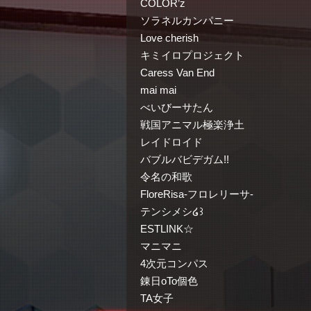
COLOR’z
ソラネルカンパニー
Love cherish
キミイロプロジェクト
Caress Van End
mai mai
べいびーサたん
戦国アニマル極楽浄土
レイドロイド
バブルバビデガム!!
令名の和歌
FloreRisa-フロレリーサ-
テンシメシ໒꒱
ESTLINK☆
マニマニ
4次元コンパス
錬日oTo個色
TA女子