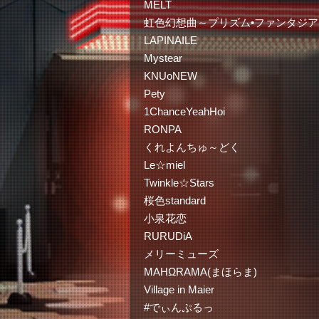
MELT
虹色幻想曲～プリズム•ファンタジア
LAPINAILE
Mystear
KNUoNEW
Pety
1ChanceYeahHoi
RONPA
くれよんちゅ～どく
Le☆miel
Twinkle☆Stars
桜色standard
小泉花恋
RURUDiA
メリーミューズ
MAHΩRAMA(まほらま)
Village in Maier
#でぃんぷるっ