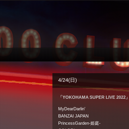
4/24(日)
「YOKOHAMA SUPER LIVE 2022」
MyDearDarlin’
BANZAI JAPAN
PrincessGarden-姫庭-