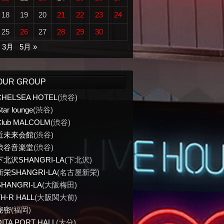
18
19
20
21
22
23
24
25
26
27
28
29
30
« 3月
5月 »
OUR GROUP
CHELSEA HOTEL
(渋谷)
tar lounge
(渋谷)
Club MALCOLM
(渋谷)
近未来会館
(渋谷)
渋谷音楽堂
(渋谷)
下北沢SHANGRI-LA
(下北沢)
新栄SHANGRI-LA
(名古屋新栄)
SHANGRI-LA
(大阪梅田)
TH-R HALL
(大阪関大前)
秘密
(福岡)
OITA PORT HALL
(大分)