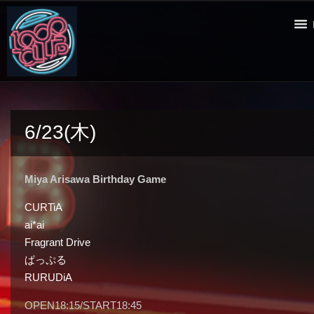
6/23(木)
Miya Arisawa Birthday Game
CURTiA
ai*ai
Fragrant Drive
ぱっぷる
RURUDiA
OPEN18:15/START18:45