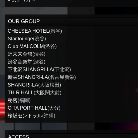
OUR GROUP
CHELSEA HOTEL
(渋谷)
Star lounge
(渋谷)
Club MALCOLM
(渋谷)
近未来会館
(渋谷)
渋谷音楽堂
(渋谷)
下北沢SHANGRI-LA
(下北沢)
新栄SHANGRI-LA
(名古屋新栄)
SHANGRI-LA
(大阪梅田)
TH-R HALL
(大阪関大前)
秘密
(福岡)
OITA PORT HALL
(大分)
桜坂セントラル
(沖縄)
ACCESS