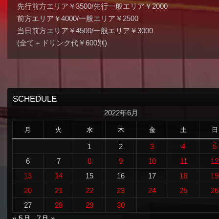
先行前方エリア￥3500/先行一般エリア￥2000
前方エリア￥4000/一般エリア￥2500
当日前方エリア￥4500/一般エリア￥3000
(全て＋ドリンク代￥600別)
SCHEDULE
2022年6月
月
火
水
木
金
土
日
1
2
3
4
5
6
7
8
9
10
11
12
13
14
15
16
17
18
19
20
21
22
23
24
25
26
27
28
29
30
« 5月
7月 »