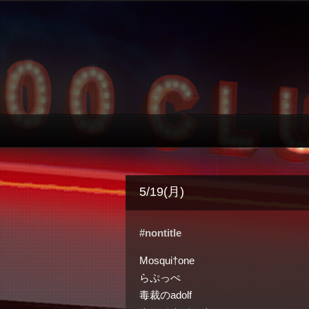
5/19(月)
#nontitle
Mosqui†one
らぷっぺ
毒裁のadolf