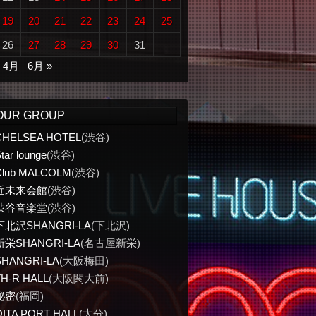
19
20
21
22
23
24
25
26
27
28
29
30
31
« 4月
6月 »
OUR GROUP
CHELSEA HOTEL
(渋谷)
tar lounge
(渋谷)
Club MALCOLM
(渋谷)
近未来会館
(渋谷)
渋谷音楽堂
(渋谷)
下北沢SHANGRI-LA
(下北沢)
新栄SHANGRI-LA
(名古屋新栄)
SHANGRI-LA
(大阪梅田)
TH-R HALL
(大阪関大前)
秘密
(福岡)
OITA PORT HALL
(大分)