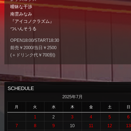
曖昧な干渉
南雲みなみ
『アイコノクラズム』
ついんそうる
OPEN18:00/START18:30
前売￥2000/当日￥2500
(＋ドリンク代￥700別)
SCHEDULE
2025年7月
月
火
水
木
金
土
日
1
2
3
4
5
6
7
8
9
10
11
12
13