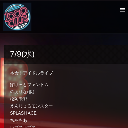
7/9(水)
本命！アイドルライブ
ぽけっとファントム
のありな(仮)
松岡未都
えんじぇるモンスター
SPLASH ACE
ちあもあ
レプスルプス