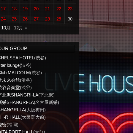
17
18
19
20
21
22
23
24
25
26
27
28
29
30
« 10月
12月 »
OUR GROUP
CHELSEA HOTEL
(渋谷)
tar lounge
(渋谷)
Club MALCOLM
(渋谷)
近未来会館
(渋谷)
渋谷音楽堂
(渋谷)
下北沢SHANGRI-LA
(下北沢)
新栄SHANGRI-LA
(名古屋新栄)
SHANGRI-LA
(大阪梅田)
TH-R HALL
(大阪関大前)
秘密
(福岡)
OITA PORT HALL
(大分)