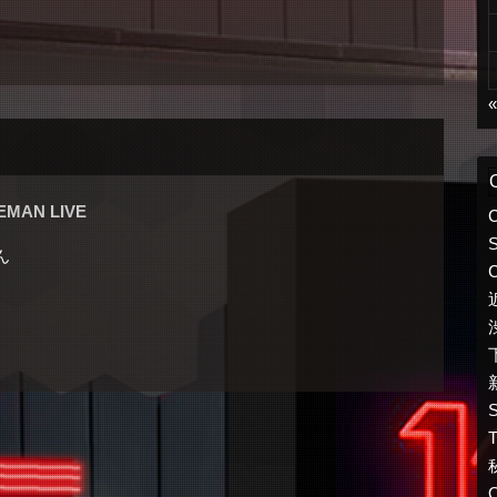
EMAN LIVE
S
ん