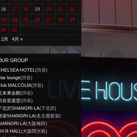
16
17
18
19
20
21
22
23
24
25
26
27
28
29
30
31
« 2月
4月 »
OUR GROUP
CHELSEA HOTEL
(渋谷)
tar lounge
(渋谷)
Club MALCOLM
(渋谷)
近未来会館
(渋谷)
渋谷音楽堂
(渋谷)
下北沢SHANGRI-LA
(下北沢)
新栄SHANGRI-LA
(名古屋新栄)
SHANGRI-LA
(大阪梅田)
TH-R HALL
(大阪関大前)