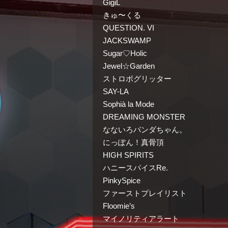
GigiL
きゅ〜くる
QUESTION. VI
JACKSWAMP
Sugar♡Holic
Jewel☆Garden
ストロボグリッター
SAY-LA
Sophià la Mode
DREAMING MONSTER
なないろパンダちゃん。
にっぽん！真骨頂
HIGH SPIRITS
ハニースパイスRe.
PinkySpice
ファーストプレイリスト
Floomie’s
マイノリティアラート