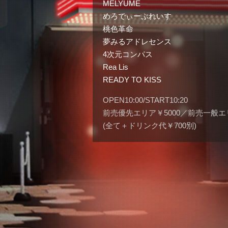
MELYUME
めろでぃーぷれいす
桃色革命
夢みるアドレセンス
4次元コンパス
Rea Lis
READY TO KISS
OPEN10:00/START10:20
前売優先エリア￥5000／前売一般エ
(全て＋ドリンク代￥700別)