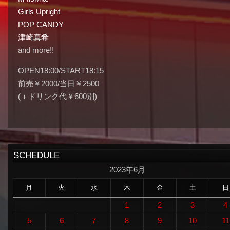
Girls Upright
POP CANDY
津崎真希
and more!!
OPEN18:00/START18:15
前売￥2000/当日￥2500
(＋ドリンク代￥600別)
SCHEDULE
2023年6月
月
火
水
木
金
土
日
1
2
3
4
5
6
7
8
9
10
11