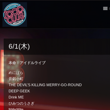
6/1(木)
本命！アイドルライブ
めにぱら
音戯小町
THE DEVIL’S KILLING MERRY-GO-ROUND
DEEP GEEK
Drink ME
ひみつのうさぎ
M4isMite