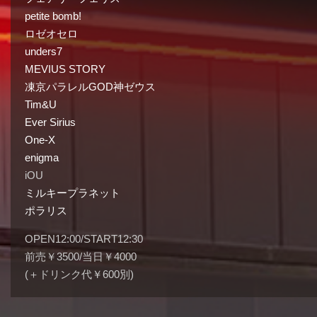
petite bomb!
ロゼオセロ
unders7
MEVIUS STORY
凍京パラレルGOD神ゼウス
Tim&U
Ever Sirius
One-X
enigma
iOU
ミルキープラネット
ポラリス
OPEN12:00/START12:30
前売￥3500/当日￥4000
(＋ドリンク代￥600別)