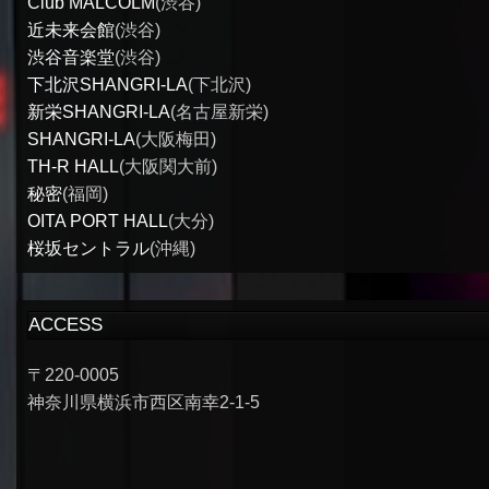
Club MALCOLM
(渋谷)
近未来会館
(渋谷)
渋谷音楽堂
(渋谷)
下北沢SHANGRI-LA
(下北沢)
新栄SHANGRI-LA
(名古屋新栄)
SHANGRI-LA
(大阪梅田)
TH-R HALL
(大阪関大前)
秘密
(福岡)
OITA PORT HALL
(大分)
桜坂セントラル
(沖縄)
ACCESS
〒220-0005
神奈川県横浜市西区南幸2-1-5