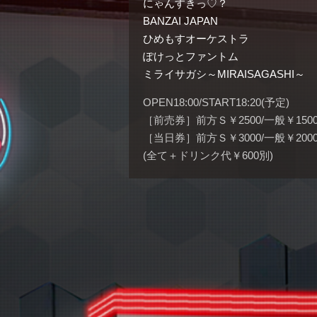
にゃんすきっ♡？
BANZAI JAPAN
ひめもすオーケストラ
ぽけっとファントム
ミライサガシ～MIRAISAGASHI～
OPEN18:00/START18:20(予定)
［前売券］前方Ｓ￥2500/一般￥150
［当日券］前方Ｓ￥3000/一般￥200
(全て＋ドリンク代￥600別)