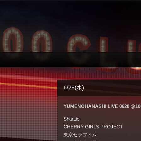
6/28(水)
YUMENOHANASHI LIVE 0628 @1
SharLie
CHERRY GIRLS PROJECT
東京セラフィム