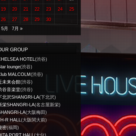
19
20
21
22
23
24
25
26
27
28
29
30
« 5月
7月 »
OUR GROUP
CHELSEA HOTEL
(渋谷)
tar lounge
(渋谷)
Club MALCOLM
(渋谷)
近未来会館
(渋谷)
渋谷音楽堂
(渋谷)
下北沢SHANGRI-LA
(下北沢)
新栄SHANGRI-LA
(名古屋新栄)
SHANGRI-LA
(大阪梅田)
TH-R HALL
(大阪関大前)
秘密
(福岡)
OITA PORT HALL
(大分)