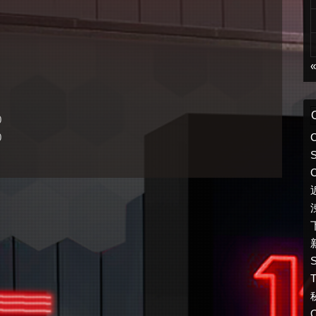
0
0
S