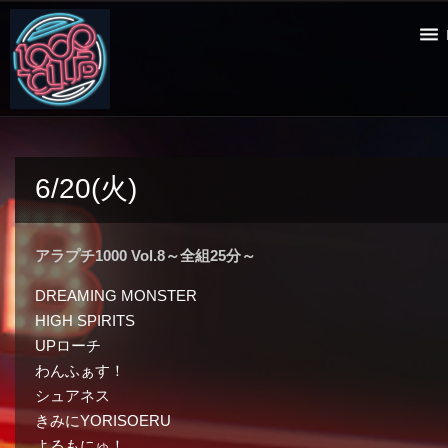
6/20(火)
アラプチ1000 Vol.8～全組25分～
DREAMING MONSTER
HIGH SPIRITS
UPローチ
わんふぁす！
シュアネス
きみにYORISOERU
よるもにゅ！