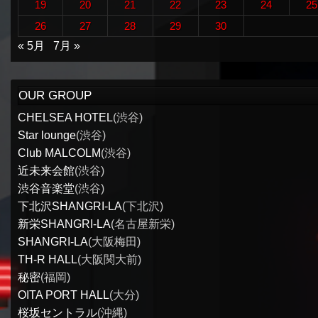
19
20
21
22
23
24
25
26
27
28
29
30
« 5月
7月 »
OUR GROUP
CHELSEA HOTEL
(渋谷)
Star lounge
(渋谷)
Club MALCOLM
(渋谷)
近未来会館
(渋谷)
渋谷音楽堂
(渋谷)
下北沢SHANGRI-LA
(下北沢)
新栄SHANGRI-LA
(名古屋新栄)
SHANGRI-LA
(大阪梅田)
TH-R HALL
(大阪関大前)
秘密
(福岡)
OITA PORT HALL
(大分)
桜坂セントラル
(沖縄)