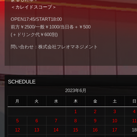
＜カレイドスコープ＞
OPEN17:45/START18:00
前方￥2500/一般￥1000/当日各＋￥500
(＋ドリンク代￥600別)
問い合わせ：株式会社フレオマネジメント
SCHEDULE
2023年6月
月
火
水
木
金
土
日
1
2
3
4
5
6
7
8
9
10
11
12
13
14
15
16
17
18