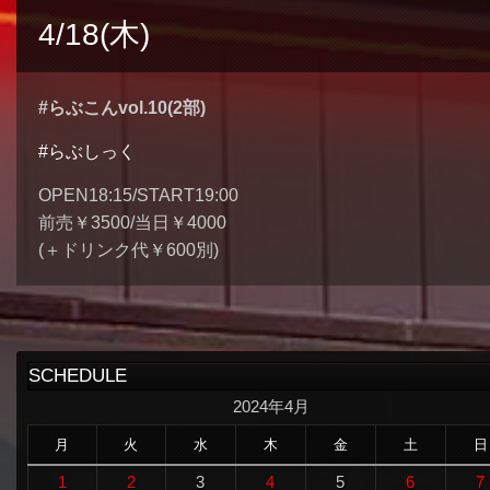
4/18(木)
#らぶこんvol.10(2部)
#らぶしっく
OPEN18:15/START19:00
前売￥3500/当日￥4000
(＋ドリンク代￥600別)
SCHEDULE
2024年4月
月
火
水
木
金
土
日
1
2
3
4
5
6
7