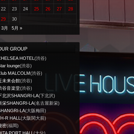
22
23
24
25
26
27
28
29
30
« 3月
5月 »
OUR GROUP
CHELSEA HOTEL
(渋谷)
tar lounge
(渋谷)
Club MALCOLM
(渋谷)
近未来会館
(渋谷)
渋谷音楽堂
(渋谷)
下北沢SHANGRI-LA
(下北沢)
新栄SHANGRI-LA
(名古屋新栄)
SHANGRI-LA
(大阪梅田)
TH-R HALL
(大阪関大前)
秘密
(福岡)
OITA PORT HALL
(大分)