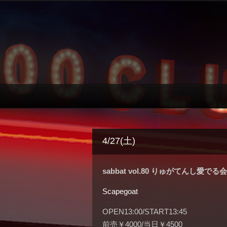
4/27(土)
sabbat vol.80 りゅがてんし愛でる会〜sp
Scapegoat
OPEN13:00/START13:45
前売￥4000/当日￥4500