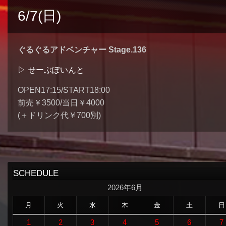
6/7(日)
ぐるぐるアドベンチャー Stage.136
▷ せーぶぽいんと
OPEN17:15/START18:00
前売￥3500/当日￥4000
(＋ドリンク代￥700別)
SCHEDULE
2026年6月
月
火
水
木
金
土
日
1
2
3
4
5
6
7