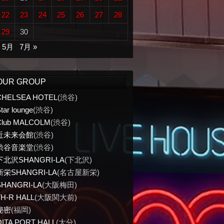
22
23
24
25
26
27
28
29
30
« 5月
7月 »
OUR GROUP
CHELSEA HOTEL
(渋谷)
tar lounge
(渋谷)
Club MALCOLM
(渋谷)
近未来会館
(渋谷)
渋谷音楽堂
(渋谷)
下北沢SHANGRI-LA
(下北沢)
新栄SHANGRI-LA
(名古屋新栄)
SHANGRI-LA
(大阪梅田)
TH-R HALL
(大阪関大前)
秘密
(福岡)
OITA PORT HALL
(大分)