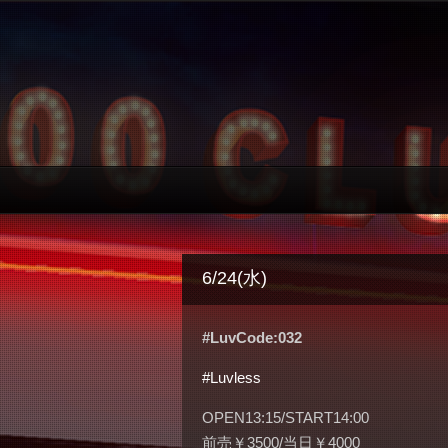
6/24(水)
#LuvCode:032
#Luvless
OPEN13:15/START14:00
前売￥3500/当日￥4000